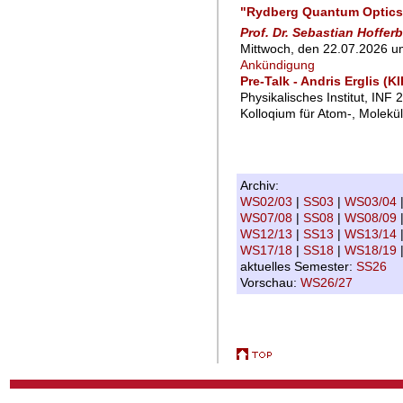
"Rydberg Quantum Optics 
Prof. Dr. Sebastian Hoffer
Mittwoch, den 22.07.2026 u
Ankündigung
Pre-Talk - Andris Erglis (
Physikalisches Institut, INF 
Kolloqium für Atom-, Molekü
Archiv:
WS02/03
|
SS03
|
WS03/04
WS07/08
|
SS08
|
WS08/09
WS12/13
|
SS13
|
WS13/14
WS17/18
|
SS18
|
WS18/19
aktuelles Semester:
SS26
Vorschau:
WS26/27