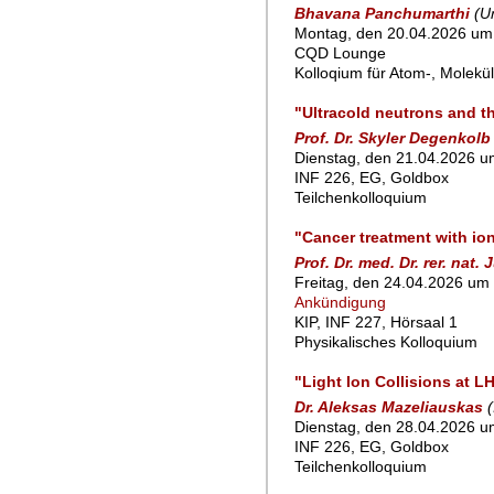
Bhavana Panchumarthi
(U
Montag, den 20.04.2026 um 
CQD Lounge
Kolloqium für Atom-, Molekü
"Ultracold neutrons and th
Prof. Dr. Skyler Degenkolb
Dienstag, den 21.04.2026 um
INF 226, EG, Goldbox
Teilchenkolloquium
"Cancer treatment with i
Prof. Dr. med. Dr. rer. nat
Freitag, den 24.04.2026 um 
Ankündigung
KIP, INF 227, Hörsaal 1
Physikalisches Kolloquium
"Light Ion Collisions at L
Dr. Aleksas Mazeliauskas
Dienstag, den 28.04.2026 um
INF 226, EG, Goldbox
Teilchenkolloquium