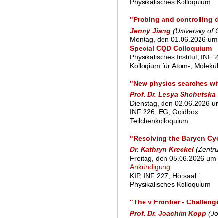
Physikalisches Kolloquium
"Probing and controlling
Jenny Jiang
(University of
Montag, den 01.06.2026 um 
Special CQD Colloquium
Physikalisches Institut, INF 
Kolloqium für Atom-, Molekü
"New physics searches wi
Prof. Dr. Lesya Shchutska
Dienstag, den 02.06.2026 um
INF 226, EG, Goldbox
Teilchenkolloquium
"Resolving the Baryon Cyc
Dr. Kathryn Kreckel
(Zentru
Freitag, den 05.06.2026 um 
Ankündigung
KIP, INF 227, Hörsaal 1
Physikalisches Kolloquium
"The v Frontier - Challen
Prof. Dr. Joachim Kopp
(J