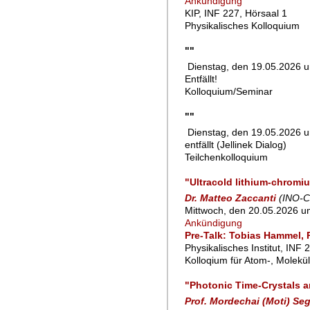
Ankündigung
KIP, INF 227, Hörsaal 1
Physikalisches Kolloquium
""
Dienstag, den 19.05.2026 u
Entfällt!
Kolloquium/Seminar
""
Dienstag, den 19.05.2026 u
entfällt (Jellinek Dialog)
Teilchenkolloquium
"Ultracold lithium-chromi
Dr. Matteo Zaccanti
(INO-C
Mittwoch, den 20.05.2026 u
Ankündigung
Pre-Talk: Tobias Hammel, 
Physikalisches Institut, INF 
Kolloqium für Atom-, Molekü
"Photonic Time-Crystals a
Prof. Mordechai (Moti) Se