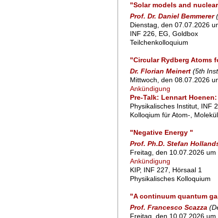
"Solar models and nuclear
Prof. Dr. Daniel Bemmerer
Dienstag, den 07.07.2026 um
INF 226, EG, Goldbox
Teilchenkolloquium
"Circular Rydberg Atoms 
Dr. Florian Meinert
(5th Ins
Mittwoch, den 08.07.2026 u
Ankündigung
Pre-Talk: Lennart Hoenen
Physikalisches Institut, INF 
Kolloqium für Atom-, Molekü
"Negative Energy "
Prof. Ph.D. Stefan Hollan
Freitag, den 10.07.2026 um 
Ankündigung
KIP, INF 227, Hörsaal 1
Physikalisches Kolloquium
"A continuum quantum gas
Prof. Francesco Scazza
(D
Freitag, den 10.07.2026 um 