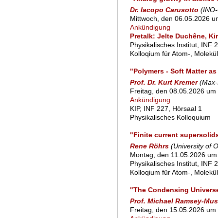
Dr. Iacopo Carusotto
(INO-
Mittwoch, den 06.05.2026 u
Ankündigung
Pretalk: Jelte Duchêne, Ki
Physikalisches Institut, INF 
Kolloqium für Atom-, Molekü
"Polymers - Soft Matter a
Prof. Dr. Kurt Kremer
(Max-
Freitag, den 08.05.2026 um 
Ankündigung
KIP, INF 227, Hörsaal 1
Physikalisches Kolloquium
"Finite current supersolid
Rene Röhrs
(University of 
Montag, den 11.05.2026 um 
Physikalisches Institut, INF 
Kolloqium für Atom-, Molekü
"The Condensing Univers
Prof. Michael Ramsey-Mus
Freitag, den 15.05.2026 um 