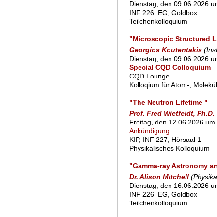
Dienstag, den 09.06.2026 um
INF 226, EG, Goldbox
Teilchenkolloquium
"Microscopic Structured L
Georgios Koutentakis
(Ins
Dienstag, den 09.06.2026 um
Special CQD Colloquium
CQD Lounge
Kolloqium für Atom-, Molekü
"The Neutron Lifetime "
Prof. Fred Wietfeldt, Ph.D.
Freitag, den 12.06.2026 um 
Ankündigung
KIP, INF 227, Hörsaal 1
Physikalisches Kolloquium
"Gamma-ray Astronomy and
Dr. Alison Mitchell
(Physika
Dienstag, den 16.06.2026 um
INF 226, EG, Goldbox
Teilchenkolloquium