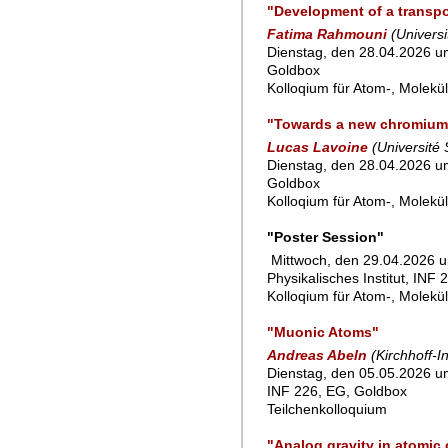
"Development of a transpor
Fatima Rahmouni
(Univers
Dienstag, den 28.04.2026 um
Goldbox
Kolloqium für Atom-, Molekü
"Towards a new chromium
Lucas Lavoine
(Université
Dienstag, den 28.04.2026 um
Goldbox
Kolloqium für Atom-, Molekü
"Poster Session"
Mittwoch, den 29.04.2026 u
Physikalisches Institut, INF 
Kolloqium für Atom-, Molekü
"Muonic Atoms"
Andreas Abeln
(Kirchhoff-I
Dienstag, den 05.05.2026 um
INF 226, EG, Goldbox
Teilchenkolloquium
"Analog gravity in atomic 