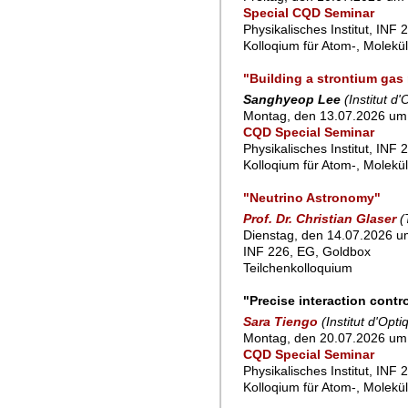
Special CQD Seminar
Physikalisches Institut, INF 
Kolloqium für Atom-, Molekü
"Building a strontium gas
Sanghyeop Lee
(Institut d
Montag, den 13.07.2026 um 
CQD Special Seminar
Physikalisches Institut, INF 
Kolloqium für Atom-, Molekü
"Neutrino Astronomy"
Prof. Dr. Christian Glaser
(
Dienstag, den 14.07.2026 um
INF 226, EG, Goldbox
Teilchenkolloquium
"Precise interaction cont
Sara Tiengo
(Institut d'Opt
Montag, den 20.07.2026 um 
CQD Special Seminar
Physikalisches Institut, INF 
Kolloqium für Atom-, Molekü