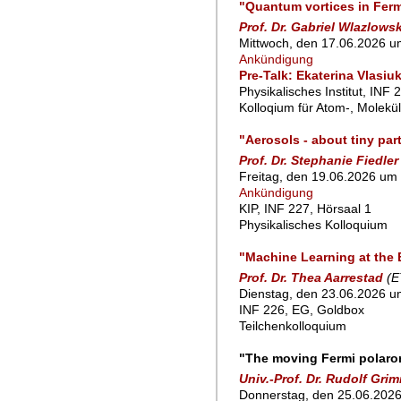
"Quantum vortices in Ferm
Prof. Dr. Gabriel Wlazlowsk
Mittwoch, den 17.06.2026 u
Ankündigung
Pre-Talk: Ekaterina Vlasiu
Physikalisches Institut, INF 
Kolloqium für Atom-, Molekü
"Aerosols - about tiny part
Prof. Dr. Stephanie Fiedler
Freitag, den 19.06.2026 um 
Ankündigung
KIP, INF 227, Hörsaal 1
Physikalisches Kolloquium
"Machine Learning at the E
Prof. Dr. Thea Aarrestad
(E
Dienstag, den 23.06.2026 um
INF 226, EG, Goldbox
Teilchenkolloquium
"The moving Fermi polaro
Univ.-Prof. Dr. Rudolf Gri
Donnerstag, den 25.06.2026