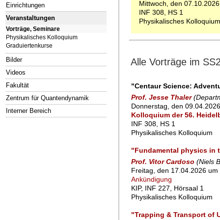
Mittwoch, den 07.10.2026
Einrichtungen
INF 308, HS 1
Veranstaltungen
Physikalisches Kolloquiu
Vorträge, Seminare
Physikalisches Kolloquium
Graduiertenkurse
Bilder
Alle Vorträge im SS
Videos
Fakultät
"Centaur Science: Adventu
Prof. Jesse Thaler
(Departm
Zentrum für Quantendynamik
Donnerstag, den 09.04.202
Interner Bereich
Kolloquium der 56. Heidel
INF 308, HS 1
Physikalisches Kolloquium
"Fundamental physics in t
Prof. Vitor Cardoso
(Niels 
Freitag, den 17.04.2026 um 
Ankündigung
KIP, INF 227, Hörsaal 1
Physikalisches Kolloquium
"Trapping & Transport of U