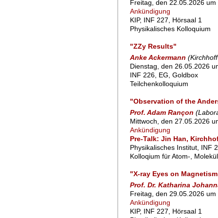
Freitag, den 22.05.2026 um 
Ankündigung
KIP, INF 227, Hörsaal 1
Physikalisches Kolloquium
"ZZy Results"
Anke Ackermann
(Kirchhoff
Dienstag, den 26.05.2026 um
INF 226, EG, Goldbox
Teilchenkolloquium
"Observation of the Ander
Prof. Adam Rançon
(Labora
Mittwoch, den 27.05.2026 u
Ankündigung
Pre-Talk: Jin Han, Kirchho
Physikalisches Institut, INF 
Kolloqium für Atom-, Molekü
"X-ray Eyes on Magnetism:
Prof. Dr. Katharina Johann
Freitag, den 29.05.2026 um 
Ankündigung
KIP, INF 227, Hörsaal 1