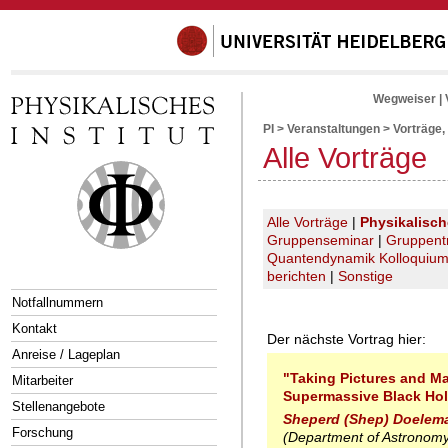
Wegweiser
|
PI
>
Veranstaltungen
>
Vorträge,
Alle Vorträge
Alle Vorträge
|
Physikalisc
Gruppenseminar
|
Gruppent
Quantendynamik Kolloquiu
berichten
|
Sonstige
Notfallnummern
Kontakt
Der nächste Vortrag hier:
Anreise / Lageplan
"Taking Pictures and M
Mitarbeiter
Supermassive Black Ho
Stellenangebote
Sheperd (Shep) Doelem
Forschung
(Department of Astronomy,