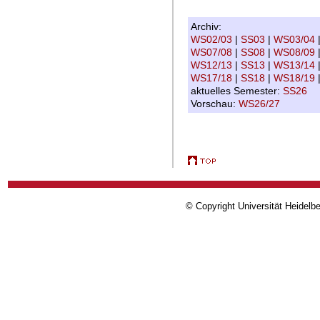
Archiv:
WS02/03
|
SS03
|
WS03/04
WS07/08
|
SS08
|
WS08/09
WS12/13
|
SS13
|
WS13/14
WS17/18
|
SS18
|
WS18/19
aktuelles Semester:
SS26
Vorschau:
WS26/27
© Copyright Universität Heidelb