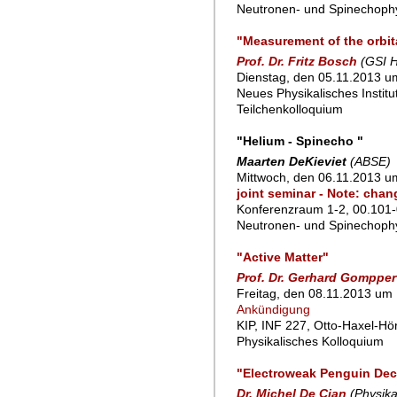
Neutronen- und Spinechoph
"Measurement of the orbita
Prof. Dr. Fritz Bosch
(GSI 
Dienstag, den 05.11.2013 um
Neues Physikalisches Instit
Teilchenkolloquium
"Helium - Spinecho "
Maarten DeKieviet
(ABSE)
Mittwoch, den 06.11.2013 u
joint seminar - Note: chan
Konferenzraum 1-2, 00.101-
Neutronen- und Spinechoph
"Active Matter"
Prof. Dr. Gerhard Gompper
Freitag, den 08.11.2013 um 
Ankündigung
KIP, INF 227, Otto-Haxel-Hö
Physikalisches Kolloquium
"Electroweak Penguin Dec
Dr. Michel De Cian
(Physika