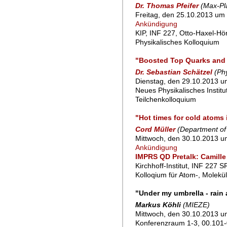
Dr. Thomas Pfeifer
(Max-Pla
Freitag, den 25.10.2013 um 
Ankündigung
KIP, INF 227, Otto-Haxel-Hö
Physikalisches Kolloquium
"Boosted Top Quarks and J
Dr. Sebastian Schätzel
(Phy
Dienstag, den 29.10.2013 um
Neues Physikalisches Instit
Teilchenkolloquium
"Hot times for cold atoms
Cord Müller
(Department of 
Mittwoch, den 30.10.2013 u
Ankündigung
IMPRS QD Pretalk: Camille
Kirchhoff-Institut, INF 227 
Kolloqium für Atom-, Molekü
"Under my umbrella - rain
Markus Köhli
(MIEZE)
Mittwoch, den 30.10.2013 u
Konferenzraum 1-3, 00.101-