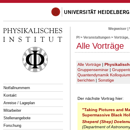
Wegweiser
|
PI
>
Veranstaltungen
>
Vorträge,
Alle Vorträge
Alle Vorträge
|
Physikalisc
Gruppenseminar
|
Gruppent
Quantendynamik Kolloquiu
berichten
|
Sonstige
Notfallnummern
Kontakt
Der nächste Vortrag hier:
Anreise / Lageplan
"Taking Pictures and M
Mitarbeiter
Supermassive Black Ho
Stellenangebote
Sheperd (Shep) Doelem
Forschung
(Department of Astronomy,