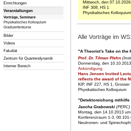
Mittwoch, den 07.10.2026
Einrichtungen
INF 308, HS 1
Veranstaltungen
Physikalisches Kolloquiu
Vorträge, Seminare
Physikalisches Kolloquium
Graduiertenkurse
Bilder
Alle Vorträge im WS
Videos
Fakultät
"A Theorist's Take on the 
Prof. Dr. Tilman Plehn
(Ins
Zentrum für Quantendynamik
Donnerstag, den 10.10.2013
Interner Bereich
Ankündigung
Hans Jensen Invited Lectur
reflects the award of the 
KIP, INF 227, HS 1, Grosser
Physikalisches Kolloquium
"Detektoreichung mithilfe
Jascha Grabowski
(PERC)
Montag, den 14.10.2013 um
Konferenzraum 1-3, 00.101-
Neutronen- und Spinechoph