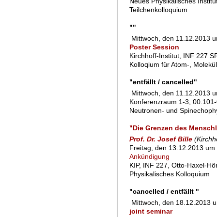
Neues Physikalisches Instit
Teilchenkolloquium
""
Mittwoch, den 11.12.2013 
Poster Session
Kirchhoff-Institut, INF 227 
Kolloqium für Atom-, Molekü
"entfällt / cancelled"
Mittwoch, den 11.12.2013 
Konferenzraum 1-3, 00.101-
Neutronen- und Spinechoph
"Die Grenzen des Mensch
Prof. Dr. Josef Bille
(Kirchh
Freitag, den 13.12.2013 um 
Ankündigung
KIP, INF 227, Otto-Haxel-Hö
Physikalisches Kolloquium
"cancelled / entfällt "
Mittwoch, den 18.12.2013 
joint seminar