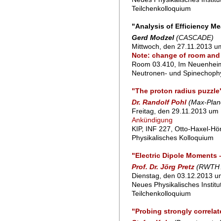
Teilchenkolloquium
"Analysis of Efficiency M
Gerd Modzel
(CASCADE)
Mittwoch, den 27.11.2013 u
Note: change of room and 
Room 03.410, Im Neuenheim
Neutronen- und Spinechoph
"The proton radius puzzle
Dr. Randolf Pohl
(Max-Planc
Freitag, den 29.11.2013 um 
Ankündigung
KIP, INF 227, Otto-Haxel-Hö
Physikalisches Kolloquium
"Electric Dipole Moments 
Prof. Dr. Jörg Pretz
(RWTH 
Dienstag, den 03.12.2013 um
Neues Physikalisches Instit
Teilchenkolloquium
"Probing strongly correla