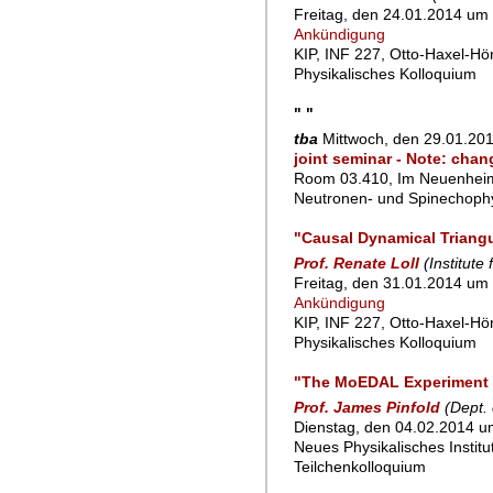
Freitag, den 24.01.2014 um 
Ankündigung
KIP, INF 227, Otto-Haxel-Hö
Physikalisches Kolloquium
" "
tba
Mittwoch, den 29.01.20
joint seminar - Note: cha
Room 03.410, Im Neuenheim
Neutronen- und Spinechoph
"Causal Dynamical Triang
Prof. Renate Loll
(Institut
Freitag, den 31.01.2014 um 
Ankündigung
KIP, INF 227, Otto-Haxel-Hö
Physikalisches Kolloquium
"The MoEDAL Experiment at
Prof. James Pinfold
(Dept. 
Dienstag, den 04.02.2014 um
Neues Physikalisches Instit
Teilchenkolloquium