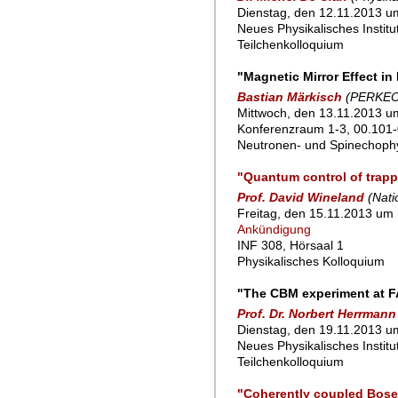
Dienstag, den 12.11.2013 um
Neues Physikalisches Instit
Teilchenkolloquium
"Magnetic Mirror Effect i
Bastian Märkisch
(PERKEO
Mittwoch, den 13.11.2013 u
Konferenzraum 1-3, 00.101-
Neutronen- und Spinechoph
"Quantum control of trapp
Prof. David Wineland
(Nati
Freitag, den 15.11.2013 um 
Ankündigung
INF 308, Hörsaal 1
Physikalisches Kolloquium
"The CBM experiment at FA
Prof. Dr. Norbert Herrmann
Dienstag, den 19.11.2013 um
Neues Physikalisches Instit
Teilchenkolloquium
"Coherently coupled Bose