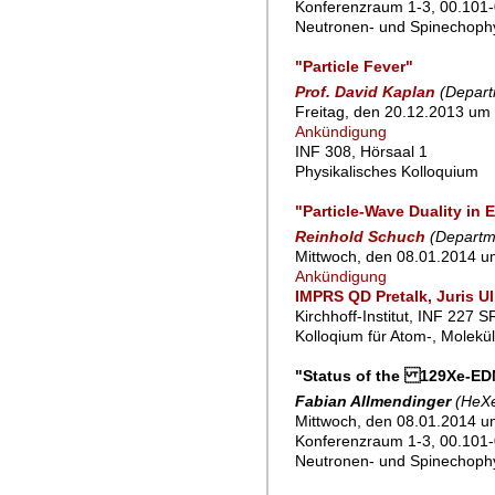
Konferenzraum 1-3, 00.101-
Neutronen- und Spinechoph
"Particle Fever"
Prof. David Kaplan
(Depart
Freitag, den 20.12.2013 um 
Ankündigung
INF 308, Hörsaal 1
Physikalisches Kolloquium
"Particle-Wave Duality in
Reinhold Schuch
(Departme
Mittwoch, den 08.01.2014 u
Ankündigung
IMPRS QD Pretalk, Juris U
Kirchhoff-Institut, INF 227 
Kolloqium für Atom-, Molekü
"Status of the 129Xe-ED
Fabian Allmendinger
(HeX
Mittwoch, den 08.01.2014 u
Konferenzraum 1-3, 00.101-
Neutronen- und Spinechoph