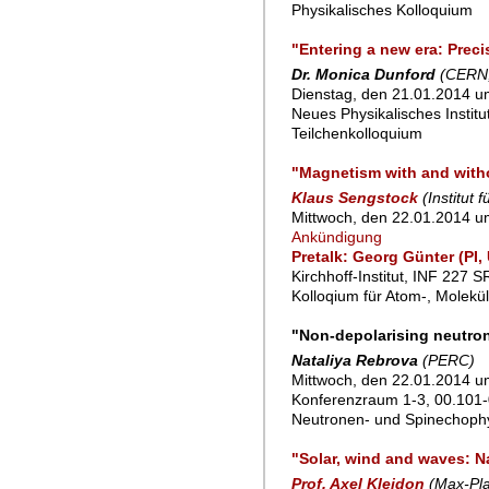
Physikalisches Kolloquium
"Entering a new era: Prec
Dr. Monica Dunford
(CERN,
Dienstag, den 21.01.2014 um
Neues Physikalisches Instit
Teilchenkolloquium
"Magnetism with and witho
Klaus Sengstock
(Institut
Mittwoch, den 22.01.2014 u
Ankündigung
Pretalk: Georg Günter (PI
Kirchhoff-Institut, INF 227 
Kolloqium für Atom-, Molekü
"Non-depolarising neutro
Nataliya Rebrova
(PERC)
Mittwoch, den 22.01.2014 u
Konferenzraum 1-3, 00.101-
Neutronen- und Spinechoph
"Solar, wind and waves: Na
Prof. Axel Kleidon
(Max-Pla