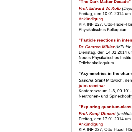
"The Dark Matter Decade"
Prof. Edward W. Kolb
(Depa
Freitag, den 10.01.2014 um 
Ankündigung
KIP, INF 227, Otto-Haxel-Hö
Physikalisches Kolloquium
"Particle reactions in inten
Dr. Carsten Müller
(MPI für
Dienstag, den 14.01.2014 um
Neues Physikalisches Instit
Teilchenkolloquium
"Asymmetries in the char
Sascha Stahl
Mittwoch, den
joint seminar
Konferenzraum 1-3, 00.101-
Neutronen- und Spinechoph
"Exploring quantum-classi
Prof. Kenji Ohmori
(Institu
Freitag, den 17.01.2014 um 
Ankündigung
KIP, INF 227, Otto-Haxel-Hö