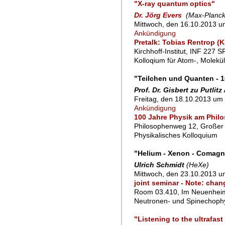
"X-ray quantum optics"
Dr. Jörg Evers
(Max-Planck-
Mittwoch, den 16.10.2013 u
Ankündigung
Pretalk: Tobias Rentrop (
Kirchhoff-Institut, INF 227 
Kolloqium für Atom-, Molekü
"Teilchen und Quanten - 1
Prof. Dr. Gisbert zu Putlitz
Freitag, den 18.10.2013 um 
Ankündigung
100 Jahre Physik am Phil
Philosophenweg 12, Großer
Physikalisches Kolloquium
"Helium - Xenon - Comagn
Ulrich Schmidt
(HeXe)
Mittwoch, den 23.10.2013 u
joint seminar - Note: chan
Room 03.410, Im Neuenheim
Neutronen- und Spinechoph
"Listening to the ultrafas