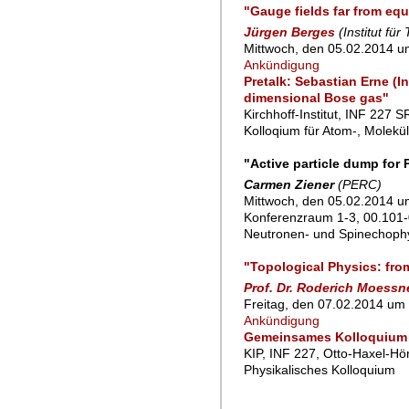
"Gauge fields far from equ
Jürgen Berges
(Institut fü
Mittwoch, den 05.02.2014 u
Ankündigung
Pretalk: Sebastian Erne (I
dimensional Bose gas"
Kirchhoff-Institut, INF 227 
Kolloqium für Atom-, Molekü
"Active particle dump for
Carmen Ziener
(PERC)
Mittwoch, den 05.02.2014 u
Konferenzraum 1-3, 00.101-
Neutronen- und Spinechoph
"Topological Physics: from
Prof. Dr. Roderich Moessn
Freitag, den 07.02.2014 um 
Ankündigung
Gemeinsames Kolloquium 
KIP, INF 227, Otto-Haxel-Hö
Physikalisches Kolloquium