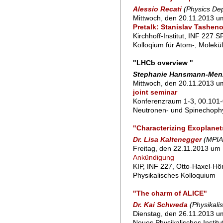
Alessio Recati
(Physics Dep
Mittwoch, den 20.11.2013 u
Pretalk: Stanislav Tasheno
Kirchhoff-Institut, INF 227 
Kolloqium für Atom-, Molekü
"LHCb overview "
Stephanie Hansmann-Men
Mittwoch, den 20.11.2013 u
joint seminar
Konferenzraum 1-3, 00.101-
Neutronen- und Spinechoph
"Characterizing Exoplanets
Dr. Lisa Kaltenegger
(MPIA
Freitag, den 22.11.2013 um 
Ankündigung
KIP, INF 227, Otto-Haxel-Hö
Physikalisches Kolloquium
"The charm of ALICE"
Dr. Kai Schweda
(Physikalis
Dienstag, den 26.11.2013 um
Neues Physikalisches Instit