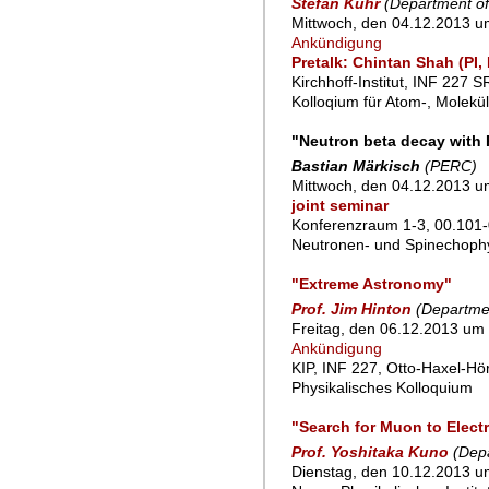
Stefan Kuhr
(Department of
Mittwoch, den 04.12.2013 u
Ankündigung
Pretalk: Chintan Shah (PI,
Kirchhoff-Institut, INF 227 
Kolloqium für Atom-, Molekü
"Neutron beta decay wit
Bastian Märkisch
(PERC)
Mittwoch, den 04.12.2013 u
joint seminar
Konferenzraum 1-3, 00.101-
Neutronen- und Spinechoph
"Extreme Astronomy"
Prof. Jim Hinton
(Departmen
Freitag, den 06.12.2013 um 
Ankündigung
KIP, INF 227, Otto-Haxel-Hö
Physikalisches Kolloquium
"Search for Muon to Elect
Prof. Yoshitaka Kuno
(Depa
Dienstag, den 10.12.2013 um