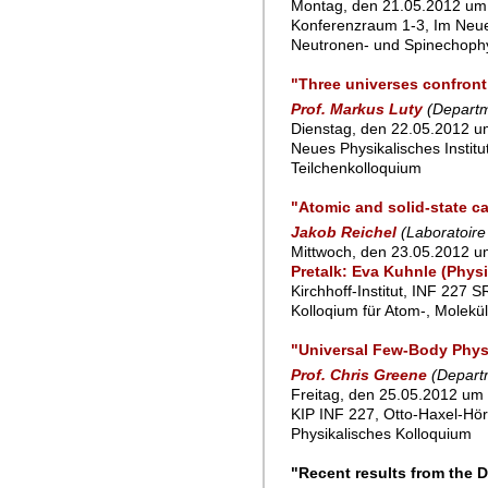
Montag, den 21.05.2012 um 
Konferenzraum 1-3, Im Neu
Neutronen- und Spinechoph
"Three universes confront
Prof. Markus Luty
(Departm
Dienstag, den 22.05.2012 um
Neues Physikalisches Instit
Teilchenkolloquium
"Atomic and solid-state ca
Jakob Reichel
(Laboratoire
Mittwoch, den 23.05.2012 u
Pretalk: Eva Kuhnle (Physi
Kirchhoff-Institut, INF 227 
Kolloqium für Atom-, Molekü
"Universal Few-Body Physi
Prof. Chris Greene
(Depart
Freitag, den 25.05.2012 um 
KIP INF 227, Otto-Haxel-Hör
Physikalisches Kolloquium
"Recent results from the