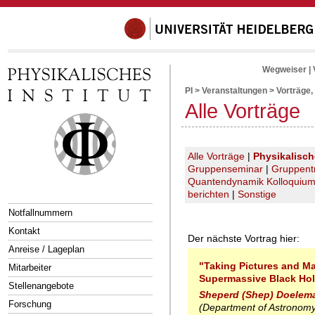
Wegweiser
|
PI
>
Veranstaltungen
>
Vorträge,
Alle Vorträge
Alle Vorträge
|
Physikalisc
Gruppenseminar
|
Gruppent
Quantendynamik Kolloquiu
berichten
|
Sonstige
Notfallnummern
Kontakt
Der nächste Vortrag hier:
Anreise / Lageplan
"Taking Pictures and M
Mitarbeiter
Supermassive Black Ho
Stellenangebote
Sheperd (Shep) Doelem
Forschung
(Department of Astronomy,