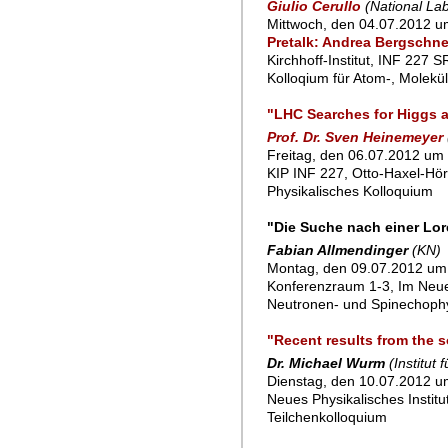
Giulio Cerullo
(National Lab
Mittwoch, den 04.07.2012 u
Pretalk: Andrea Bergschnei
Kirchhoff-Institut, INF 227 
Kolloqium für Atom-, Molekü
"LHC Searches for Higgs 
Prof. Dr. Sven Heinemeyer
Freitag, den 06.07.2012 um 
KIP INF 227, Otto-Haxel-Hör
Physikalisches Kolloquium
"Die Suche nach einer Lo
Fabian Allmendinger
(KN)
Montag, den 09.07.2012 um
Konferenzraum 1-3, Im Neu
Neutronen- und Spinechoph
"Recent results from the 
Dr. Michael Wurm
(Institut
Dienstag, den 10.07.2012 um
Neues Physikalisches Instit
Teilchenkolloquium