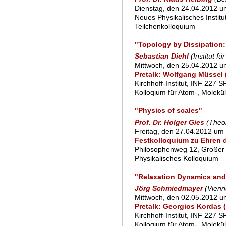
Dienstag, den 24.04.2012 um
Neues Physikalisches Instit
Teilchenkolloquium
"Topology by Dissipation
Sebastian Diehl
(Institut f
Mittwoch, den 25.04.2012 u
Pretalk: Wolfgang Müssel 
Kirchhoff-Institut, INF 227 
Kolloqium für Atom-, Molekü
"Physics of scales"
Prof. Dr. Holger Gies
(Theor
Freitag, den 27.04.2012 um 
Festkolloquium zu Ehren de
Philosophenweg 12, Großer
Physikalisches Kolloquium
"Relaxation Dynamics and 
Jörg Schmiedmayer
(Vienn
Mittwoch, den 02.05.2012 u
Pretalk: Georgios Kordas 
Kirchhoff-Institut, INF 227 
Kolloqium für Atom-, Molekü