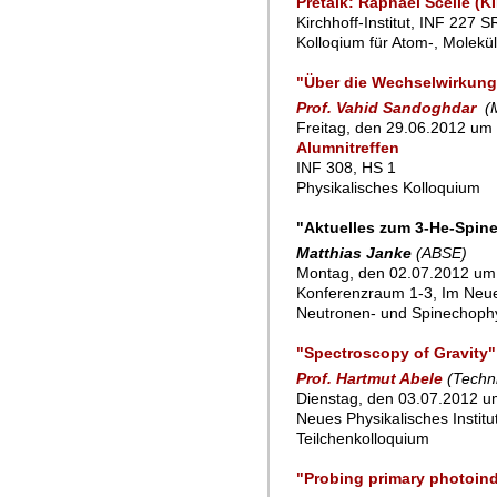
Pretalk: Raphael Scelle (
Kirchhoff-Institut, INF 227 
Kolloqium für Atom-, Molekü
"Über die Wechselwirkung
Prof. Vahid Sandoghdar
(
Freitag, den 29.06.2012 um 
Alumnitreffen
INF 308, HS 1
Physikalisches Kolloquium
"Aktuelles zum 3-He-Spin
Matthias Janke
(ABSE)
Montag, den 02.07.2012 um
Konferenzraum 1-3, Im Neu
Neutronen- und Spinechoph
"Spectroscopy of Gravity"
Prof. Hartmut Abele
(Techni
Dienstag, den 03.07.2012 um
Neues Physikalisches Instit
Teilchenkolloquium
"Probing primary photoind