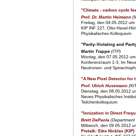
"Climate - carbon cycle f
Prof. Dr. Martin Heimann
(
Freitag, den 04.05.2012 um 
KIP INF 227, Otto-Haxel-Hör
Physikalisches Kolloquium
"Parity-Violating and Par
Martin Trappe
(ITP)
Montag, den 07.05.2012 um 
Konferenzraum 1-3, Im Neu
Neutronen- und Spinechoph
"A New Pixel Detector for
Prof. Ulrich Husemann
(KI
Dienstag, den 08.05.2012 um
Neues Physikalisches Instit
Teilchenkolloquium
"Ionization in Direct Fr
Brett DePaola
(Department 
Mittwoch, den 09.05.2012 u
Pretalk: Eike Nicklas (KI