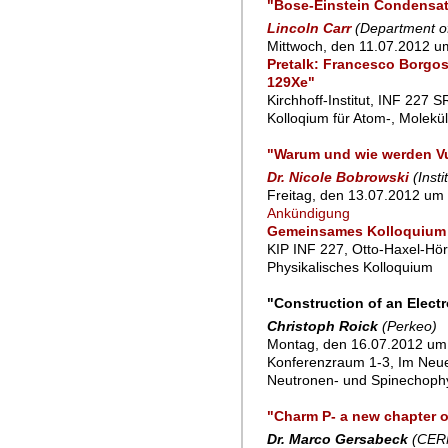
"Bose-Einstein Condensate
Lincoln Carr
(Department o
Mittwoch, den 11.07.2012 u
Pretalk: Francesco Borgos
129Xe"
Kirchhoff-Institut, INF 227 
Kolloqium für Atom-, Molekü
"Warum und wie werden V
Dr. Nicole Bobrowski
(Inst
Freitag, den 13.07.2012 um 
Ankündigung
Gemeinsames Kolloquium 
KIP INF 227, Otto-Haxel-Hör
Physikalisches Kolloquium
"Construction of an Elect
Christoph Roick
(Perkeo)
Montag, den 16.07.2012 um
Konferenzraum 1-3, Im Neu
Neutronen- und Spinechoph
"Charm P- a new chapter o
Dr. Marco Gersabeck
(CER