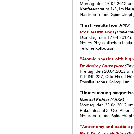
Montag, den 16.04.2012 um
Konferenzraum 1-3, Im Neu
Neutronen- und Spinechoph
"First Results from AMS"
Prof. Martin Pohl
(Universi
Dienstag, den 17.04.2012 um
Neues Physikalisches Instit
Teilchenkolloquium
"Atomic physics with high
Dr. Andrey Surzhykov
(Phys
Freitag, den 20.04.2012 um 
KIP INF 227, Otto-Haxel-Hör
Physikalisches Kolloquium
"Untersuchung magnetisch
Manuel Fohler
(ABSE)
Montag, den 23.04.2012 um 
Fakultätssaal 3. OG, Albert-
Neutronen- und Spinechoph
"Astronomy and particle p
Prof. Dr. Klaus Helbing
(Be