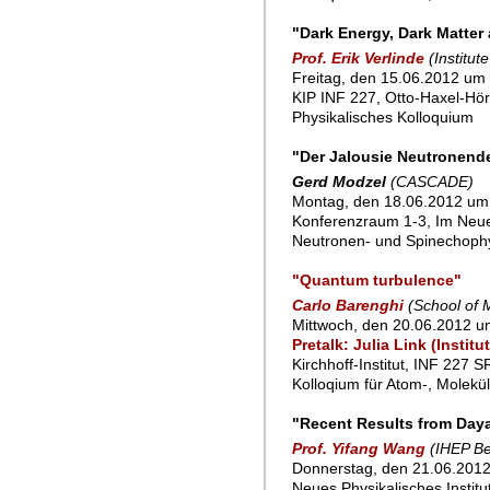
"Dark Energy, Dark Matter
Prof. Erik Verlinde
(Institut
Freitag, den 15.06.2012 um 
KIP INF 227, Otto-Haxel-Hör
Physikalisches Kolloquium
"Der Jalousie Neutronendet
Gerd Modzel
(CASCADE)
Montag, den 18.06.2012 um 
Konferenzraum 1-3, Im Neu
Neutronen- und Spinechoph
"Quantum turbulence"
Carlo Barenghi
(School of 
Mittwoch, den 20.06.2012 u
Pretalk: Julia Link (Insti
Kirchhoff-Institut, INF 227 
Kolloqium für Atom-, Molekü
"Recent Results from Day
Prof. Yifang Wang
(IHEP Be
Donnerstag, den 21.06.2012
Neues Physikalisches Instit