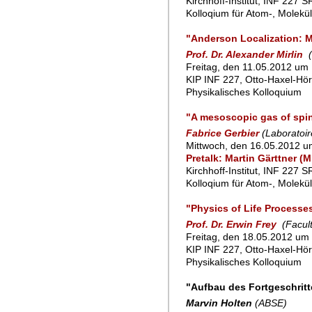
Kirchhoff-Institut, INF 227 
Kolloqium für Atom-, Molekü
"Anderson Localization: Mu
Prof. Dr. Alexander Mirlin
Freitag, den 11.05.2012 um 
KIP INF 227, Otto-Haxel-Hör
Physikalisches Kolloquium
"A mesoscopic gas of spi
Fabrice Gerbier
(Laboratoir
Mittwoch, den 16.05.2012 u
Pretalk: Martin Gärttner (
Kirchhoff-Institut, INF 227 
Kolloqium für Atom-, Molekü
"Physics of Life Processe
Prof. Dr. Erwin Frey
(Facul
Freitag, den 18.05.2012 um 
KIP INF 227, Otto-Haxel-Hör
Physikalisches Kolloquium
"Aufbau des Fortgeschritt
Marvin Holten
(ABSE)