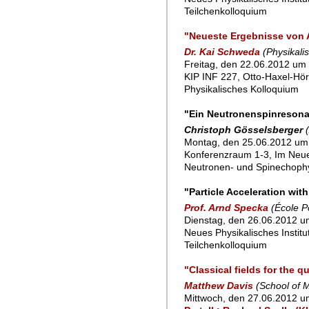
Teilchenkolloquium
"Neueste Ergebnisse von
Dr. Kai Schweda
(Physikalis
Freitag, den 22.06.2012 um 
KIP INF 227, Otto-Haxel-Hör
Physikalisches Kolloquium
"Ein Neutronenspinresona
Christoph Gösselsberger
Montag, den 25.06.2012 um 
Konferenzraum 1-3, Im Neu
Neutronen- und Spinechoph
"Particle Acceleration wi
Prof. Arnd Specka
(École P
Dienstag, den 26.06.2012 um
Neues Physikalisches Instit
Teilchenkolloquium
"Classical fields for the
Matthew Davis
(School of 
Mittwoch, den 27.06.2012 u