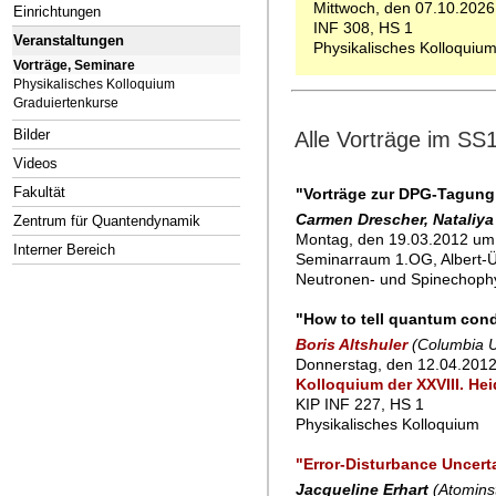
Mittwoch, den 07.10.2026
Einrichtungen
INF 308, HS 1
Veranstaltungen
Physikalisches Kolloquiu
Vorträge, Seminare
Physikalisches Kolloquium
Graduiertenkurse
Bilder
Alle Vorträge im SS
Videos
Fakultät
"Vorträge zur DPG-Tagung
Carmen Drescher, Nataliya
Zentrum für Quantendynamik
Montag, den 19.03.2012 um 
Interner Bereich
Seminarraum 1.OG, Albert-Ü
Neutronen- und Spinechoph
"How to tell quantum con
Boris Altshuler
(Columbia U
Donnerstag, den 12.04.2012
Kolloquium der XXVIII. He
KIP INF 227, HS 1
Physikalisches Kolloquium
"Error-Disturbance Uncert
Jacqueline Erhart
(Atominst