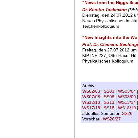
"News from the Higgs Sear
Dr. Kerstin Tackmann
(DES
Dienstag, den 24.07.2012 um
Neues Physikalisches Instit
Teilchenkolloquium
"New Insights into the Wor
Prof. Dr. Clemens Beching
Freitag, den 27.07.2012 um 
KIP INF 227, Otto-Haxel-Hör
Physikalisches Kolloquium
Archiv:
WS02/03
|
SS03
|
WS03/04
WS07/08
|
SS08
|
WS08/09
WS12/13
|
SS13
|
WS13/14
WS17/18
|
SS18
|
WS18/19
aktuelles Semester:
SS26
Vorschau:
WS26/27