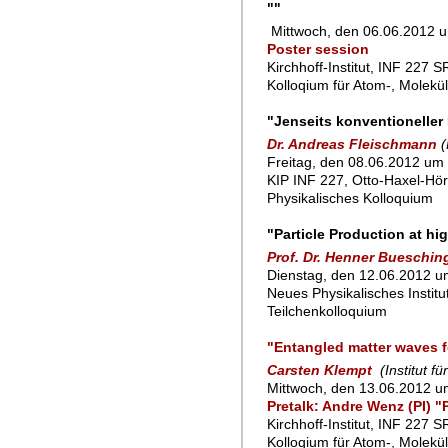
""
Mittwoch, den 06.06.2012 
Poster session
Kirchhoff-Institut, INF 227 
Kolloqium für Atom-, Molekü
"Jenseits konventioneller
Dr. Andreas Fleischmann
(
Freitag, den 08.06.2012 um 
KIP INF 227, Otto-Haxel-Hör
Physikalisches Kolloquium
"Particle Production at hi
Prof. Dr. Henner Bueschin
Dienstag, den 12.06.2012 um
Neues Physikalisches Instit
Teilchenkolloquium
"Entangled matter waves f
Carsten Klempt
(Institut f
Mittwoch, den 13.06.2012 u
Pretalk: Andre Wenz (PI) 
Kirchhoff-Institut, INF 227 
Kolloqium für Atom-, Molekü