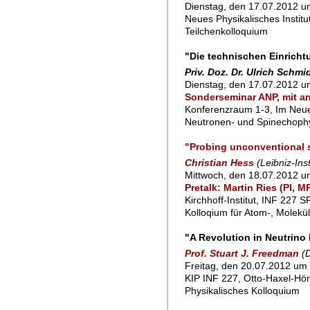
Dienstag, den 17.07.2012 um
Neues Physikalisches Instit
Teilchenkolloquium
"Die technischen Einrich
Priv. Doz. Dr. Ulrich Schmi
Dienstag, den 17.07.2012 um
Sonderseminar ANP, mit a
Konferenzraum 1-3, Im Neu
Neutronen- und Spinechoph
"Probing unconventional s
Christian Hess
(Leibniz-Ins
Mittwoch, den 18.07.2012 u
Pretalk: Martin Ries (PI, 
Kirchhoff-Institut, INF 227 
Kolloqium für Atom-, Molekü
"A Revolution in Neutrino
Prof. Stuart J. Freedman
(
Freitag, den 20.07.2012 um 
KIP INF 227, Otto-Haxel-Hör
Physikalisches Kolloquium