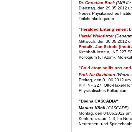
Dr. Christian Buck
(MPI für
Dienstag, den 29.05.2012 um
Neues Physikalisches Instit
Teilchenkolloquium
"Heralded Entanglement b
Harald Weinfurter
(Departm
Mittwoch, den 30.05.2012 u
Pretalk: Jan Schole (Insti
Kirchhoff-Institut, INF 227 
Kolloqium für Atom-, Molekü
"Cold atom collisions and
Prof. Nir Davidson
(Weizman
Freitag, den 01.06.2012 um 
KIP INF 227, Otto-Haxel-Hör
Physikalisches Kolloquium
"Divina CASCADIA"
Markus Köhli
(CASCADE)
Montag, den 04.06.2012 um 
Konferenzraum 1-3, Im Neu
Neutronen- und Spinechoph