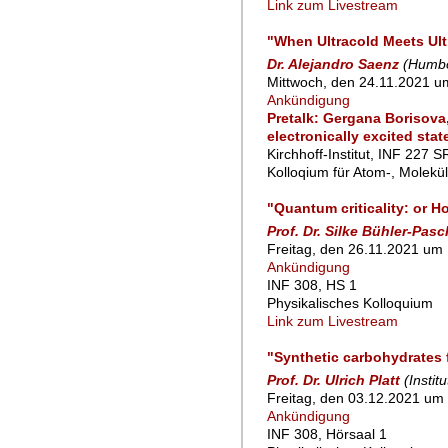
Link zum Livestream
"When Ultracold Meets Ult
Dr. Alejandro Saenz
(Humbol
Mittwoch, den 24.11.2021 u
Ankündigung
Pretalk: Gergana Borisova,
electronically excited sta
Kirchhoff-Institut, INF 227 S
Kolloqium für Atom-, Molekü
"Quantum criticality: or H
Prof. Dr. Silke Bühler-Pas
Freitag, den 26.11.2021 um 
Ankündigung
INF 308, HS 1
Physikalisches Kolloquium
Link zum Livestream
"Synthetic carbohydrates 
Prof. Dr. Ulrich Platt
(Instit
Freitag, den 03.12.2021 um 
Ankündigung
INF 308, Hörsaal 1