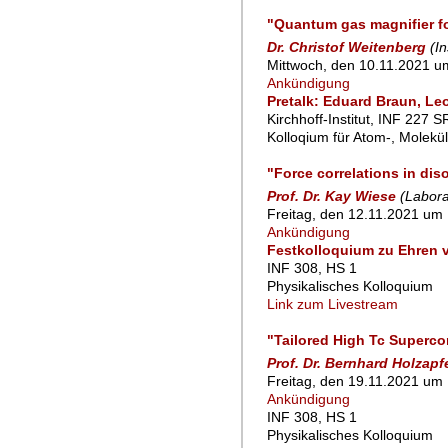
"Quantum gas magnifier fo
Dr. Christof Weitenberg
(I
Mittwoch, den 10.11.2021 u
Ankündigung
Pretalk: Eduard Braun, Le
Kirchhoff-Institut, INF 227 S
Kolloqium für Atom-, Molekü
"Force correlations in dis
Prof. Dr. Kay Wiese
(Labora
Freitag, den 12.11.2021 um 
Ankündigung
Festkolloquium zu Ehren v
INF 308, HS 1
Physikalisches Kolloquium
Link zum Livestream
"Tailored High Tc Superco
Prof. Dr. Bernhard Holzapf
Freitag, den 19.11.2021 um 
Ankündigung
INF 308, HS 1
Physikalisches Kolloquium