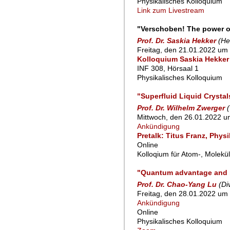
Physikalisches Kolloquium
Link zum Livestream
"Verschoben! The power of
Prof. Dr. Saskia Hekker
(He
Freitag, den 21.01.2022 um 
Kolloquium Saskia Hekker
INF 308, Hörsaal 1
Physikalisches Kolloquium
"Superfluid Liquid Crysta
Prof. Dr. Wilhelm Zwerger
Mittwoch, den 26.01.2022 u
Ankündigung
Pretalk: Titus Franz, Phys
Online
Kolloqium für Atom-, Molekü
"Quantum advantage and
Prof. Dr. Chao-Yang Lu
(Di
Freitag, den 28.01.2022 um 
Ankündigung
Online
Physikalisches Kolloquium