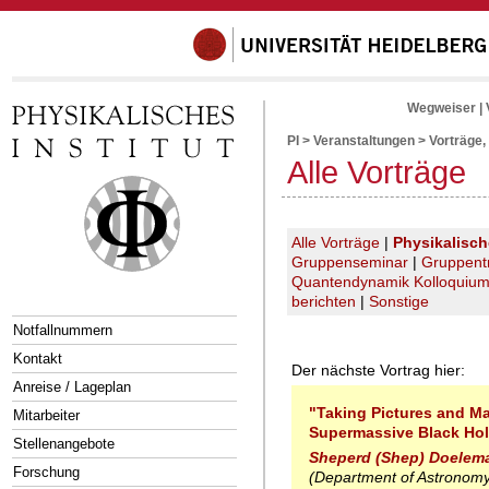
Wegweiser
|
PI
>
Veranstaltungen
>
Vorträge,
Alle Vorträge
Alle Vorträge
|
Physikalisc
Gruppenseminar
|
Gruppent
Quantendynamik Kolloquiu
berichten
|
Sonstige
Notfallnummern
Kontakt
Der nächste Vortrag hier:
Anreise / Lageplan
"Taking Pictures and M
Mitarbeiter
Supermassive Black Ho
Stellenangebote
Sheperd (Shep) Doelem
Forschung
(Department of Astronomy,