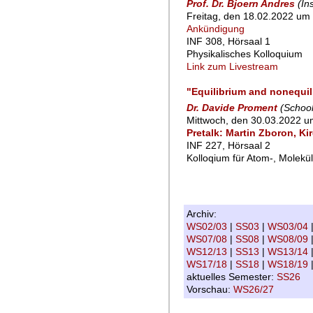
Prof. Dr. Bjoern Andres
(In
Freitag, den 18.02.2022 um 
Ankündigung
INF 308, Hörsaal 1
Physikalisches Kolloquium
Link zum Livestream
"Equilibrium and nonequili
Dr. Davide Proment
(School
Mittwoch, den 30.03.2022 u
Pretalk: Martin Zboron, Ki
INF 227, Hörsaal 2
Kolloqium für Atom-, Molekü
Archiv:
WS02/03
|
SS03
|
WS03/04
WS07/08
|
SS08
|
WS08/09
WS12/13
|
SS13
|
WS13/14
WS17/18
|
SS18
|
WS18/19
aktuelles Semester:
SS26
Vorschau:
WS26/27