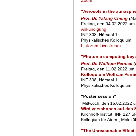
Zoom
"Aerosols in the atmospher
Prof. Dr. Yafang Cheng
(Ma
Freitag, den 04.02.2022 um 
Ankündigung
INF 308, Hörsaal 1
Physikalisches Kolloquium
Link zum Livestream
"Photonic computing bey
Prof. Dr. Wolfram Pernice
(
Freitag, den 11.02.2022 um 
Kolloquium Wolfram Perni
INF 308, Hörsaal 1
Physikalisches Kolloquium
"Poster session"
Mittwoch, den 16.02.2022 u
Wird verschoben auf das 
Kirchhoff-Institut, INF 227 S
Kolloqium für Atom-, Molekü
"The Unreasonable Effecti