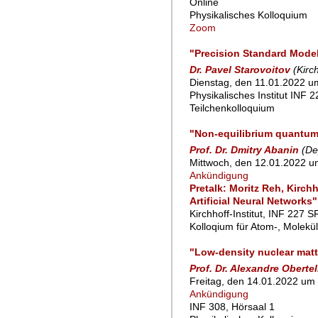
Online
Physikalisches Kolloquium
Zoom
"Precision Standard Model
Dr. Pavel Starovoitov
(Kirc
Dienstag, den 11.01.2022 u
Physikalisches Institut INF
Teilchenkolloquium
"Non-equilibrium quantum
Prof. Dr. Dmitry Abanin
(De
Mittwoch, den 12.01.2022 u
Ankündigung
Pretalk: Moritz Reh, Kirch
Artificial Neural Networks"
Kirchhoff-Institut, INF 227 S
Kolloqium für Atom-, Molekü
"Low-density nuclear matte
Prof. Dr. Alexandre Obertel
Freitag, den 14.01.2022 um 
Ankündigung
INF 308, Hörsaal 1