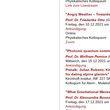
Physikalisches Kolloquium
Link zum Livestream
"Angry Weather – Towards 
Prof. Dr. Friederike Otto
(G
Freitag, den 10.12.2021 um 
Ankündigung
Online
Physikalisches Kolloquium
Zoom
"Photonic quantum commu
Prof. Dr. Wolfram Pernice
(
Mittwoch, den 15.12.2021 u
Ankündigung
Pretalk: Julian Robertz, K
for dating alpine glaciers"
Kirchhoff-Institut, INF 227 S
Kolloqium für Atom-, Molekü
"What Gravitational Waves
Prof. Dr. Alessandra Buo
Freitag, den 17.12.2021 um 
Ankündigung