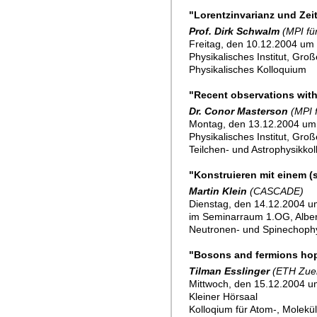
"Lorentzinvarianz und Zeitd
Prof. Dirk Schwalm
(MPI fü
Freitag, den 10.12.2004 um 
Physikalisches Institut, Gro
Physikalisches Kolloquium
"Recent observations with
Dr. Conor Masterson
(MPI 
Montag, den 13.12.2004 um
Physikalisches Institut, Gro
Teilchen- und Astrophysikko
"Konstruieren mit einem 
Martin Klein
(CASCADE)
Dienstag, den 14.12.2004 um
im Seminarraum 1.OG, Alber
Neutronen- und Spinechoph
"Bosons and fermions hopp
Tilman Esslinger
(ETH Zuer
Mittwoch, den 15.12.2004 u
Kleiner Hörsaal
Kolloqium für Atom-, Molekü