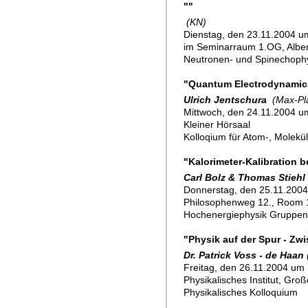
""
(KN)
Dienstag, den 23.11.2004 um
im Seminarraum 1.OG, Alber
Neutronen- und Spinechoph
"Quantum Electrodynamic
Ulrich Jentschura
(Max-Pla
Mittwoch, den 24.11.2004 u
Kleiner Hörsaal
Kolloqium für Atom-, Molekü
"Kalorimeter-Kalibration 
Carl Bolz & Thomas Stiehl
Donnerstag, den 25.11.2004
Philosophenweg 12., Room
Hochenergiephysik Gruppe
"Physik auf der Spur - Zw
Dr. Patrick Voss - de Haan
Freitag, den 26.11.2004 um 
Physikalisches Institut, Gro
Physikalisches Kolloquium