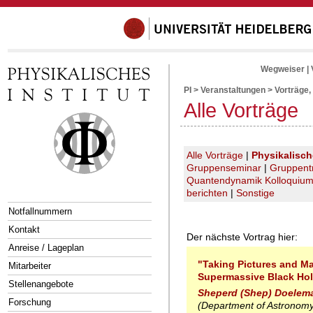
Wegweiser
|
PI
>
Veranstaltungen
>
Vorträge,
Alle Vorträge
Alle Vorträge
|
Physikalisc
Gruppenseminar
|
Gruppent
Quantendynamik Kolloquiu
berichten
|
Sonstige
Notfallnummern
Kontakt
Der nächste Vortrag hier:
Anreise / Lageplan
"Taking Pictures and M
Mitarbeiter
Supermassive Black Ho
Stellenangebote
Sheperd (Shep) Doelem
Forschung
(Department of Astronomy,