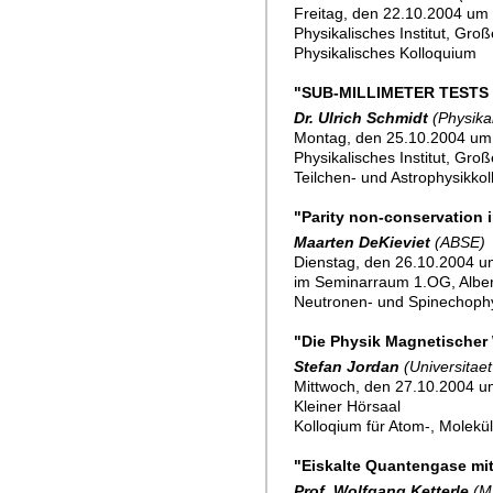
Freitag, den 22.10.2004 um 
Physikalisches Institut, Gro
Physikalisches Kolloquium
"SUB-MILLIMETER TESTS
Dr. Ulrich Schmidt
(Physikal
Montag, den 25.10.2004 um
Physikalisches Institut, Gro
Teilchen- und Astrophysikko
"Parity non-conservation 
Maarten DeKieviet
(ABSE)
Dienstag, den 26.10.2004 um
im Seminarraum 1.OG, Alber
Neutronen- und Spinechoph
"Die Physik Magnetischer
Stefan Jordan
(Universitae
Mittwoch, den 27.10.2004 u
Kleiner Hörsaal
Kolloqium für Atom-, Molekü
"Eiskalte Quantengase mi
Prof. Wolfgang Ketterle
(M