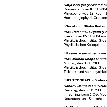
Katja Krueger
(Kirchoff-Insti
Donnerstag, den 04.11.2004
Philosophenweg 12, Room 
Hochenergiephysik Gruppe
"Gesellschaftliche Bedin
Prof. Peter McLaughlin
(Ph
Freitag, den 05.11.2004 um 
Physikalisches Institut, Gro
Physikalisches Kolloquium
"Baryon asymmetry in our
Prof. Mikhail Shaposhniko
Montag, den 08.11.2004 um
Physikalisches Institut, Gro
Teilchen- und Astrophysikko
"NEUTROGRAPH - Status u
Hendrik Ballhausen
(Neutr
Dienstag, den 09.11.2004 um
im Seminarraum 1.OG, Alber
Neutronen- und Spinechoph