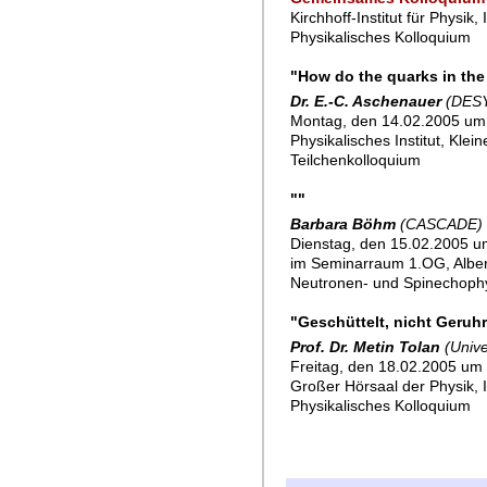
Kirchhoff-Institut für Physi
Physikalisches Kolloquium
"How do the quarks in the
Dr. E.-C. Aschenauer
(DES
Montag, den 14.02.2005 um
Physikalisches Institut, Klei
Teilchenkolloquium
""
Barbara Böhm
(CASCADE)
Dienstag, den 15.02.2005 um
im Seminarraum 1.OG, Alber
Neutronen- und Spinechoph
"Geschüttelt, nicht Geruhr
Prof. Dr. Metin Tolan
(Unive
Freitag, den 18.02.2005 um 
Großer Hörsaal der Physik,
Physikalisches Kolloquium