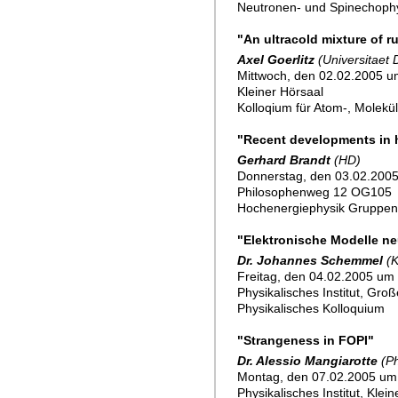
Neutronen- und Spinechoph
"An ultracold mixture of 
Axel Goerlitz
(Universitaet 
Mittwoch, den 02.02.2005 u
Kleiner Hörsaal
Kolloqium für Atom-, Molekü
"Recent developments in 
Gerhard Brandt
(HD)
Donnerstag, den 03.02.2005
Philosophenweg 12 OG105
Hochenergiephysik Gruppe
"Elektronische Modelle ne
Dr. Johannes Schemmel
(K
Freitag, den 04.02.2005 um 
Physikalisches Institut, Gro
Physikalisches Kolloquium
"Strangeness in FOPI"
Dr. Alessio Mangiarotte
(Ph
Montag, den 07.02.2005 um
Physikalisches Institut, Klei