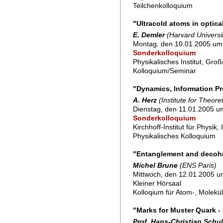
Teilchenkolloquium
"Ultracold atoms in optica
E. Demler
(Harvard Universi
Montag, den 10.01.2005 um 
Sonderkolloquium
Physikalisches Institut, Gro
Kolloquium/Seminar
"Dynamics, Information Pr
A. Herz
(Institute for Theor
Dienstag, den 11.01.2005 um
Sonderkolloquium
Kirchhoff-Institut für Physik
Physikalisches Kolloquium
"Entanglement and decohe
Michel Brune
(ENS Paris)
Mittwoch, den 12.01.2005 u
Kleiner Hörsaal
Kolloqium für Atom-, Molekü
"Marks for Muster Quark -
Prof. Hans-Christian Schu