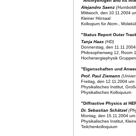
"Antihydrogen and its inte
Alejandro Saenz
(Humboldt 
Mittwoch, den 10.11.2004 u
Kleiner Hörsaal
Kolloqium für Atom-, Molekü
"Status Report Outer Trac
Tanja Haas
(HD)
Donnerstag, den 11.11.2004 
Philosophenweg 12, Room 
Hochenergiephysik Gruppe
"Eigenschaften und Anwe
Prof. Paul Ziemann
(Univer
Freitag, den 12.11.2004 um 
Physikalisches Institut, Gro
Physikalisches Kolloquium
"Diffractive Physics at H
Dr. Sebastian Schätzel
(Phy
Montag, den 15.11.2004 um
Physikalisches Institut, Klei
Teilchenkolloquium