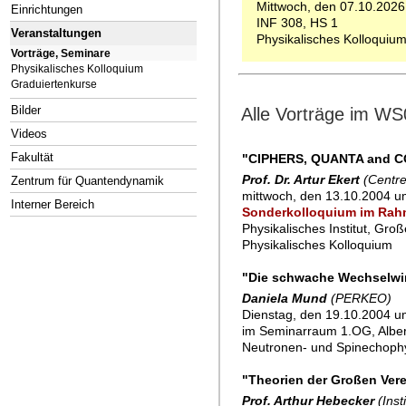
Mittwoch, den 07.10.2026
Einrichtungen
INF 308, HS 1
Veranstaltungen
Physikalisches Kolloquiu
Vorträge, Seminare
Physikalisches Kolloquium
Graduiertenkurse
Bilder
Alle Vorträge im WS
Videos
Fakultät
"CIPHERS, QUANTA and CO
Prof. Dr. Artur Ekert
(Centr
Zentrum für Quantendynamik
mittwoch, den 13.10.2004 um
Interner Bereich
Sonderkolloquium im Rahme
Physikalisches Institut, Gro
Physikalisches Kolloquium
"Die schwache Wechselwir
Daniela Mund
(PERKEO)
Dienstag, den 19.10.2004 um
im Seminarraum 1.OG, Alber
Neutronen- und Spinechoph
"Theorien der Großen Ver
Prof. Arthur Hebecker
(Inst