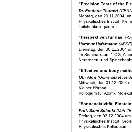
"Precision Tests of the El
Dr. Frederic Teubert
(CERN
Montag, den 29.11.2004 um 
Physikalisches Institut, Klei
Teilchenkolloquium
"Perspektiven für das H-
Hartmut Hafermann
(ABSE
Dienstag, den 30.11.2004 um
im Seminarraum 1.OG, Alber
Neutronen- und Spinechoph
"Effective one-body metho
Ofir Alon
(Universitaet Heid
Mittwoch, den 01.12.2004 u
Kleiner Hörsaal
Kolloqium für Atom-, Molekü
"Sonnenaktivität, Einstei
Prof. Sami Solanki
(MPI fü
Freitag, den 03.12.2004 um 
Physikalisches Institut, Gro
Physikalisches Kolloquium