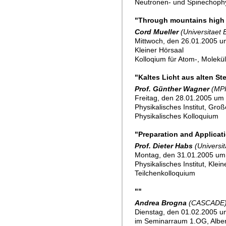
Neutronen- und Spinechoph
"Through mountains high a
Cord Mueller
(Universitaet 
Mittwoch, den 26.01.2005 u
Kleiner Hörsaal
Kolloqium für Atom-, Molekü
"Kaltes Licht aus alten S
Prof. Günther Wagner
(MPI
Freitag, den 28.01.2005 um 
Physikalisches Institut, Gro
Physikalisches Kolloquium
"Preparation and Applicat
Prof. Dieter Habs
(Universi
Montag, den 31.01.2005 um
Physikalisches Institut, Klei
Teilchenkolloquium
""
Andrea Brogna
(CASCADE
Dienstag, den 01.02.2005 um
im Seminarraum 1.OG, Alber