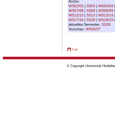
Archiv:
WS02/03
|
SS03
|
WS03/04
WS07/08
|
SS08
|
WS08/09
WS12/13
|
SS13
|
WS13/14
WS17/18
|
SS18
|
WS18/19
aktuelles Semester:
SS26
Vorschau:
WS26/27
© Copyright Universität Heidelb