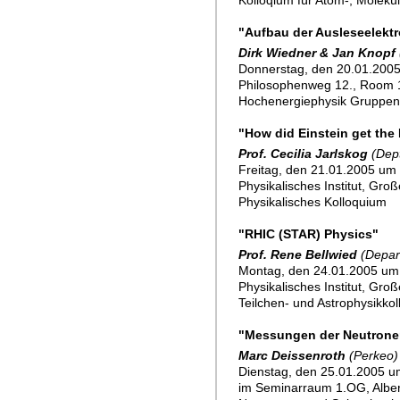
Kolloqium für Atom-, Molekü
"Aufbau der Ausleseelekt
Dirk Wiedner & Jan Knopf
Donnerstag, den 20.01.2005
Philosophenweg 12., Room
Hochenergiephysik Gruppe
"How did Einstein get the
Prof. Cecilia Jarlskog
(Dept
Freitag, den 21.01.2005 um 
Physikalisches Institut, Gro
Physikalisches Kolloquium
"RHIC (STAR) Physics"
Prof. Rene Bellwied
(Depar
Montag, den 24.01.2005 um
Physikalisches Institut, Gro
Teilchen- und Astrophysikko
"Messungen der Neutrone
Marc Deissenroth
(Perkeo)
Dienstag, den 25.01.2005 um
im Seminarraum 1.OG, Alber