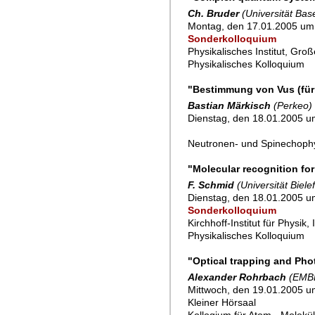
Ch. Bruder
(Universität Base
Montag, den 17.01.2005 um 
Sonderkolloquium
Physikalisches Institut, Gro
Physikalisches Kolloquium
"Bestimmung von Vus (für
Bastian Märkisch
(Perkeo)
Dienstag, den 18.01.2005 um
Neutronen- und Spinechoph
"Molecular recognition for
F. Schmid
(Universität Biele
Dienstag, den 18.01.2005 um
Sonderkolloquium
Kirchhoff-Institut für Physik
Physikalisches Kolloquium
"Optical trapping and Ph
Alexander Rohrbach
(EMBL
Mittwoch, den 19.01.2005 u
Kleiner Hörsaal