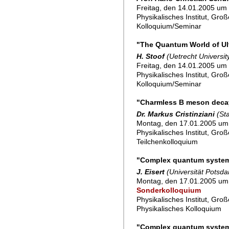
Freitag, den 14.01.2005 um 
Physikalisches Institut, Gro
Kolloquium/Seminar
"The Quantum World of Ul
H. Stoof
(Uetrecht Universit
Freitag, den 14.01.2005 um 
Physikalisches Institut, Gro
Kolloquium/Seminar
"Charmless B meson deca
Dr. Markus Cristinziani
(St
Montag, den 17.01.2005 um
Physikalisches Institut, Gro
Teilchenkolloquium
"Complex quantum syste
J. Eisert
(Universität Potsd
Montag, den 17.01.2005 um 
Sonderkolloquium
Physikalisches Institut, Gro
Physikalisches Kolloquium
"Complex quantum system