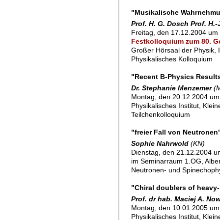
"Musikalische Wahrnehmun
Prof. H. G. Dosch Prof. H.-
Freitag, den 17.12.2004 um 
Festkolloquium zum 80. Ge
Großer Hörsaal der Physik,
Physikalisches Kolloquium
"Recent B-Physics Result
Dr. Stephanie Menzemer
(M
Montag, den 20.12.2004 um
Physikalisches Institut, Klei
Teilchenkolloquium
"freier Fall von Neutronen
Sophie Nahrwold
(KN)
Dienstag, den 21.12.2004 um
im Seminarraum 1.OG, Alber
Neutronen- und Spinechoph
"Chiral doublers of heavy
Prof. dr hab. Maciej A. No
Montag, den 10.01.2005 um
Physikalisches Institut, Klei