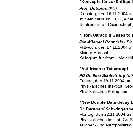
"Konzepte für zukünftige 
Prof. Dubbers
(KN)
Dienstag, den 16.11.2004 um
im Seminarraum 1.OG, Alber
Neutronen- und Spinechoph
"From Ultracold Gases to 
Jan-Michael Rost
(Max-Pla
Mittwoch, den 17.11.2004 u
Kleiner Hörsaal
Kolloqium für Atom-, Molekü
"Auf frischer Tat ertappt 
PD Dr. Ilme Schlichting
(MP
Freitag, den 19.11.2004 um 
Physikalisches Insktitut, Gr
Physikalisches Kolloquium
"New Double Beta decay 
Dr. Bernhard Schwingenh
Montag, den 22.11.2004 um
Physikalisches Institut, Gro
Teilchen- und Astrophysikko