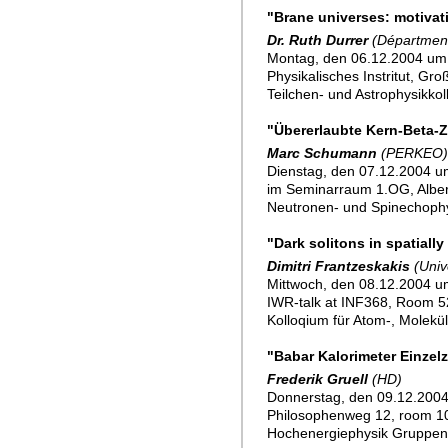
"Brane universes: motivat
Dr. Ruth Durrer
(Départment
Montag, den 06.12.2004 um 
Physikalisches Instritut, Gr
Teilchen- und Astrophysikko
"Übererlaubte Kern-Beta-Z
Marc Schumann
(PERKEO)
Dienstag, den 07.12.2004 um
im Seminarraum 1.OG, Alber
Neutronen- und Spinechoph
"Dark solitons in spatial
Dimitri Frantzeskakis
(Univ
Mittwoch, den 08.12.2004 u
IWR-talk at INF368, Room 52
Kolloqium für Atom-, Molekü
"Babar Kalorimeter Einzel
Frederik Gruell
(HD)
Donnerstag, den 09.12.2004
Philosophenweg 12, room 
Hochenergiephysik Gruppe