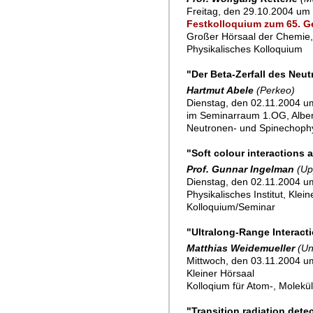
Freitag, den 29.10.2004 um 
Festkolloquium zum 65. G
Großer Hörsaal der Chemie,
Physikalisches Kolloquium
"Der Beta-Zerfall des Neut
Hartmut Abele
(Perkeo)
Dienstag, den 02.11.2004 um
im Seminarraum 1.OG, Alber
Neutronen- und Spinechoph
"Soft colour interactions 
Prof. Gunnar Ingelman
(Up
Dienstag, den 02.11.2004 u
Physikalisches Institut, Klei
Kolloquium/Seminar
"Ultralong-Range Interact
Matthias Weidemueller
(Un
Mittwoch, den 03.11.2004 u
Kleiner Hörsaal
Kolloqium für Atom-, Molekü
"Transition radiation det