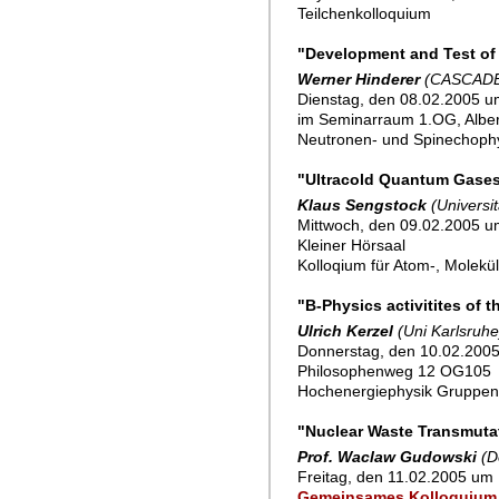
Teilchenkolloquium
"Development and Test of 
Werner Hinderer
(CASCAD
Dienstag, den 08.02.2005 um
im Seminarraum 1.OG, Alber
Neutronen- und Spinechoph
"Ultracold Quantum Gases:
Klaus Sengstock
(Universi
Mittwoch, den 09.02.2005 u
Kleiner Hörsaal
Kolloqium für Atom-, Molekü
"B-Physics activitites of 
Ulrich Kerzel
(Uni Karlsruhe
Donnerstag, den 10.02.2005
Philosophenweg 12 OG105
Hochenergiephysik Gruppe
"Nuclear Waste Transmutat
Prof. Waclaw Gudowski
(D
Freitag, den 11.02.2005 um 
Gemeinsames Kolloquium 