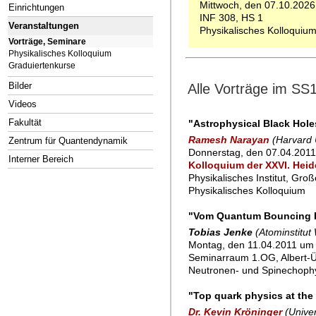
Mittwoch, den 07.10.2026
Einrichtungen
INF 308, HS 1
Veranstaltungen
Physikalisches Kolloquiu
Vorträge, Seminare
Physikalisches Kolloquium
Graduiertenkurse
Bilder
Alle Vorträge im SS
Videos
Fakultät
"Astrophysical Black Hole
Ramesh Narayan
(Harvard 
Zentrum für Quantendynamik
Donnerstag, den 07.04.201
Interner Bereich
Kolloquium der XXVI. Heid
Physikalisches Institut, Gro
Physikalisches Kolloquium
"Vom Quantum Bouncing Ba
Tobias Jenke
(Atominstitut
Montag, den 11.04.2011 um 1
Seminarraum 1.OG, Albert-Ü
Neutronen- und Spinechoph
"Top quark physics at the L
Dr. Kevin Kröninger
(Univer