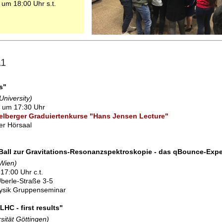
 um 18:00 Uhr s.t.
m
11
s"
University)
1 um 17:30 Uhr
elberger Graduiertenkurse "Hans Jensen Lecture"
ßer Hörsaal
ll zur Gravitations-Resonanzspektroskopie - das qBounce-Expe
 Wien)
7:00 Uhr c.t.
berle-Straße 3-5
ysik Gruppenseminar
HC - first results"
sität Göttingen)