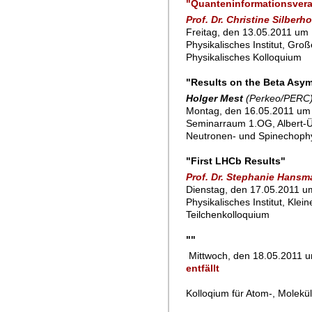
"Quanteninformationsverar
Prof. Dr. Christine Silberh
Freitag, den 13.05.2011 um 
Physikalisches Institut, Gro
Physikalisches Kolloquium
"Results on the Beta Asym
Holger Mest
(Perkeo/PERC
Montag, den 16.05.2011 um 
Seminarraum 1.OG, Albert-Ü
Neutronen- und Spinechoph
"First LHCb Results"
Prof. Dr. Stephanie Hans
Dienstag, den 17.05.2011 um
Physikalisches Institut, Klei
Teilchenkolloquium
""
Mittwoch, den 18.05.2011 
entfällt
Kolloqium für Atom-, Molekü