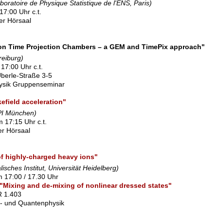
boratoire de Physique Statistique de l'ENS, Paris)
17:00 Uhr c.t.
ßer Hörsaal
ion Time Projection Chambers – a GEM and TimePix approach"
reiburg)
17:00 Uhr c.t.
berle-Straße 3-5
ysik Gruppenseminar
efield acceleration"
I München)
 17:15 Uhr c.t.
ner Hörsaal
f highly-charged heavy ions"
lisches Institut, Universität Heidelberg)
 17:00 / 17.30 Uhr
) "Mixing and de-mixing of nonlinear dressed states"
SR 1.403
l- und Quantenphysik