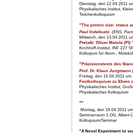
Dienstag, den 12.04.2011 um
Physikalisches Institut, Klei
Teilchenkolloquium
"The proton size: status 
Paul Indelicato
(ENS, Pari
Mittwoch, den 13.04.2011 u
Pretalk: Oliver Matula (PI
Kirchhoff-Institut, INF 227 
Kolloqium für Atom-, Molekü
"Präzisionstests des Stan
Prof. Dr. Klaus Jungmann
Freitag, den 15.04.2011 um 
Festkolloquium zu Ehren de
Physikalisches Institut, Gro
Physikalisches Kolloquium
""
Montag, den 18.04.2011 um 
Seminarraum 1.OG, Albert-Ü
Kolloquium/Seminar
"A Novel Experiment to se