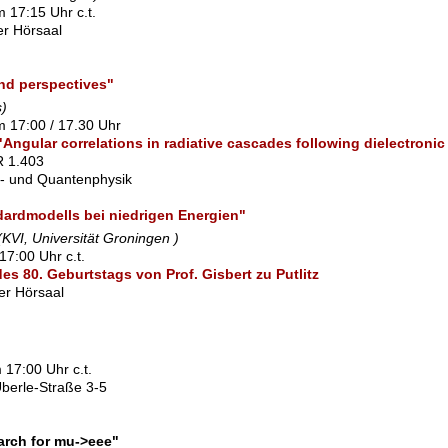
 17:15 Uhr c.t.
ner Hörsaal
and perspectives"
s)
m 17:00 / 17.30 Uhr
) "Angular correlations in radiative cascades following dielectroni
SR 1.403
l- und Quantenphysik
dardmodells bei niedrigen Energien"
(KVI, Universität Groningen )
17:00 Uhr c.t.
s 80. Geburtstags von Prof. Gisbert zu Putlitz
ßer Hörsaal
17:00 Uhr c.t.
berle-Straße 3-5
arch for mu->eee"