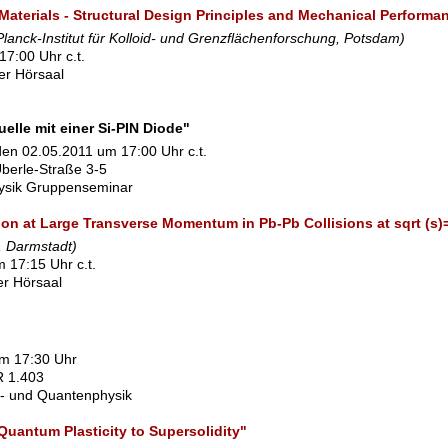
aterials - Structural Design Principles and Mechanical Performa
lanck-Institut für Kolloid- und Grenzflächenforschung, Potsdam)
17:00 Uhr c.t.
ßer Hörsaal
elle mit einer Si-PIN Diode"
en 02.05.2011 um 17:00 Uhr c.t.
berle-Straße 3-5
ysik Gruppenseminar
ion at Large Transverse Momentum in Pb-Pb Collisions at sqrt (s
, Darmstadt)
 17:15 Uhr c.t.
ner Hörsaal
um 17:30 Uhr
SR 1.403
l- und Quantenphysik
uantum Plasticity to Supersolidity"