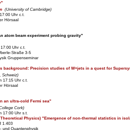
y"
in
(University of Cambridge)
17:00 Uhr c.t.
ßer Hörsaal
 an atom beam experiment probing gravity"
17:00 Uhr c.t.
berle-Straße 3-5
ysik Gruppenseminar
's background: Precision studies of W+jets in a quest for Supers
 Schweiz)
 17:15 Uhr c.t.
ner Hörsaal
 an ultra-cold Fermi sea"
 College Cork)
 17:00 Uhr s.t.
 of Theoretical Physics) "Emergence of non-thermal statistics in is
SR 1.403
l- und Quantenphysik