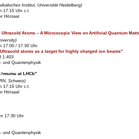
ikalisches Institut, Universität Heidelberg)
 17:15 Uhr c.t.
ner Hörsaal
ltracold Atoms – A Microscopic View on Artificial Quantum Matt
iversity)
m 17:00 / 17.30 Uhr
"Ultracold atoms as a target for highly charged ion beams"
SR 1.403
l- und Quantenphysik
-->mumu at LHCb"
RN, Schweiz)
 17:15 Uhr c.t.
ner Hörsaal
um 17:30 Uhr
l- und Quantenphysik