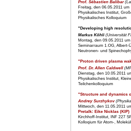
Prof. Sébastien Balibar
(La
Freitag, den 06.05.2011 um 
Physikalisches Institut, Gro
Physikalisches Kolloquium
"Developing high resolut
Markus Köhli
(Universität F
Montag, den 09.05.2011 um 
Seminarraum 1.OG, Albert-Ü
Neutronen- und Spinechoph
"Proton driven plasma wak
Prof. Dr. Allen Caldwell
(MP
Dienstag, den 10.05.2011 um
Physikalisches Institut, Klei
Teilchenkolloquium
"Structure and dynamics o
Andrey Surzhykov
(Physika
Mittwoch, den 11.05.2011 um
Pretalk: Eike Nicklas (KIP
Kirchhoff-Institut, INF 227 
Kolloqium für Atom-, Molekü