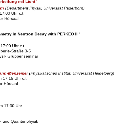
beitung mit Licht"
orn
(Department Physik, Universität Paderborn)
17:00 Uhr c.t.
ßer Hörsaal
metry in Neutron Decay with PERKEO III"
)
17:00 Uhr c.t.
berle-Straße 3-5
ysik Gruppenseminar
mann-Menzemer
(Physikalisches Institut, Universität Heidelberg)
 17:15 Uhr c.t.
ner Hörsaal
um 17:30 Uhr
l- und Quantenphysik