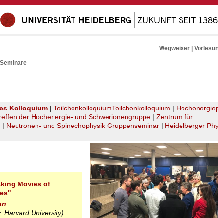
Wegweiser
|
Vorlesu
 Seminare
hes Kolloquium
|
Teilchenkolloquium
Teilchenkolloquium
|
Hochenergiep
reffen der Hochenergie- und Schwerionengruppe
|
Zentrum für
m
|
Neutronen- und Spinechophysik Gruppenseminar
|
Heidelberger Phy
aking Movies of
les"
an
 Harvard University)