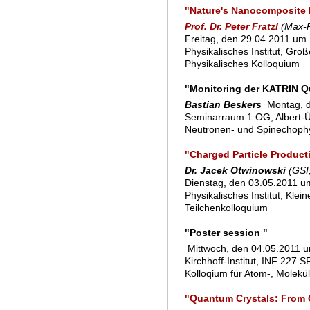
"Nature's Nanocomposite M
Prof. Dr. Peter Fratzl
(Max-P
Freitag, den 29.04.2011 um 
Physikalisches Institut, Gro
Physikalisches Kolloquium
"Monitoring der KATRIN Qu
Bastian Beskers
Montag, d
Seminarraum 1.OG, Albert-Ü
Neutronen- und Spinechoph
"Charged Particle Product
Dr. Jacek Otwinowski
(GSI
Dienstag, den 03.05.2011 um
Physikalisches Institut, Klei
Teilchenkolloquium
"Poster session "
Mittwoch, den 04.05.2011 
Kirchhoff-Institut, INF 227 
Kolloqium für Atom-, Molekü
"Quantum Crystals: From Q