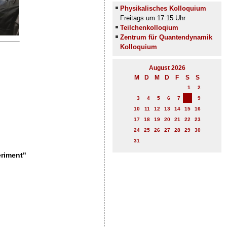
Physikalisches Kolloquium
Freitags um 17:15 Uhr
Teilchenkolloqium
Zentrum für Quantendynamik
Kolloquium
August 2026
M
D
M
D
F
S
S
1
2
8
3
4
5
6
7
9
10
11
12
13
14
15
16
17
18
19
20
21
22
23
24
25
26
27
28
29
30
31
riment"