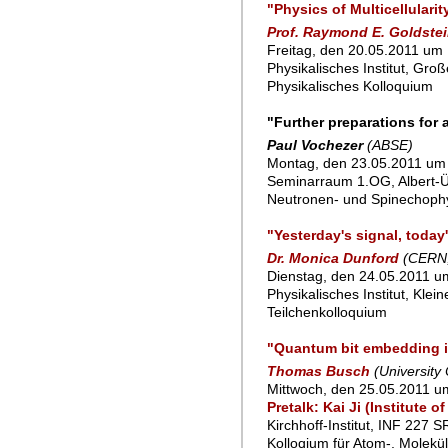
"Physics of Multicellularit
Prof. Raymond E. Goldste
Freitag, den 20.05.2011 um 
Physikalisches Institut, Gro
Physikalisches Kolloquium
"Further preparations for
Paul Vochezer
(ABSE)
Montag, den 23.05.2011 um 
Seminarraum 1.OG, Albert-Ü
Neutronen- und Spinechoph
"Yesterday's signal, today
Dr. Monica Dunford
(CERN,
Dienstag, den 24.05.2011 um
Physikalisches Institut, Klei
Teilchenkolloquium
"Quantum bit embedding in
Thomas Busch
(University
Mittwoch, den 25.05.2011 um
Pretalk: Kai Ji (Institute
Kirchhoff-Institut, INF 227 
Kolloqium für Atom-, Molekü