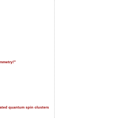
ymmetry!"
olated quantum spin clusters"