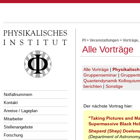
PI
>
Veranstaltungen
>
Vorträge,
Alle Vorträge
Alle Vorträge
|
Physikalisc
Gruppenseminar
|
Gruppent
Quantendynamik Kolloquiu
berichten
|
Sonstige
Notfallnummern
Kontakt
Der nächste Vortrag hier:
Anreise / Lageplan
"Taking Pictures and M
Mitarbeiter
Supermassive Black Ho
Stellenangebote
Sheperd (Shep) Doelem
Forschung
(Department of Astronomy,