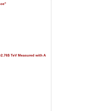
nce"
)=2.76$ TeV Measured with ALICE at the LHC"