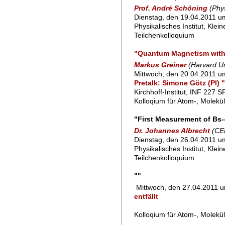
Prof. André Schöning
(Phys
Dienstag, den 19.04.2011 um
Physikalisches Institut, Klei
Teilchenkolloquium
"Quantum Magnetism with U
Markus Greiner
(Harvard Un
Mittwoch, den 20.04.2011 u
Pretalk: Simone Götz (PI) 
Kirchhoff-Institut, INF 227 
Kolloqium für Atom-, Molekü
"First Measurement of Bs
Dr. Johannes Albrecht
(CE
Dienstag, den 26.04.2011 um
Physikalisches Institut, Klei
Teilchenkolloquium
""
Mittwoch, den 27.04.2011 
entfällt
Kolloqium für Atom-, Molekü