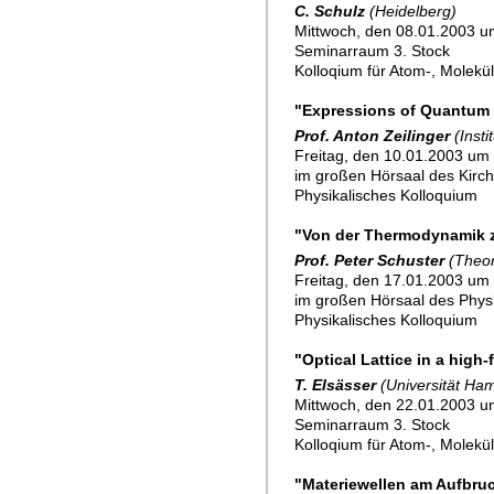
C. Schulz
(Heidelberg)
Mittwoch, den 08.01.2003 u
Seminarraum 3. Stock
Kolloqium für Atom-, Molekü
"Expressions of Quantum
Prof. Anton Zeilinger
(Inst
Freitag, den 10.01.2003 um 
im großen Hörsaal des Kirchh
Physikalisches Kolloquium
"Von der Thermodynamik z
Prof. Peter Schuster
(Theor
Freitag, den 17.01.2003 um 
im großen Hörsaal des Physik
Physikalisches Kolloquium
"Optical Lattice in a high
T. Elsässer
(Universität Ha
Mittwoch, den 22.01.2003 u
Seminarraum 3. Stock
Kolloqium für Atom-, Molekü
"Materiewellen am Aufbru