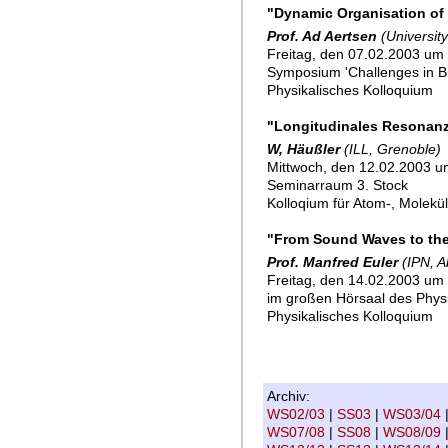
"Dynamic Organisation of 
Prof. Ad Aertsen
(Universit
Freitag, den 07.02.2003 um 
Symposium 'Challenges in Bi
Physikalisches Kolloquium
"Longitudinales Resonanz
W, Häußler
(ILL, Grenoble)
Mittwoch, den 12.02.2003 u
Seminarraum 3. Stock
Kolloqium für Atom-, Molekü
"From Sound Waves to the 
Prof. Manfred Euler
(IPN, A
Freitag, den 14.02.2003 um 
im großen Hörsaal des Physik
Physikalisches Kolloquium
Archiv:
WS02/03
|
SS03
|
WS03/04
WS07/08
|
SS08
|
WS08/09