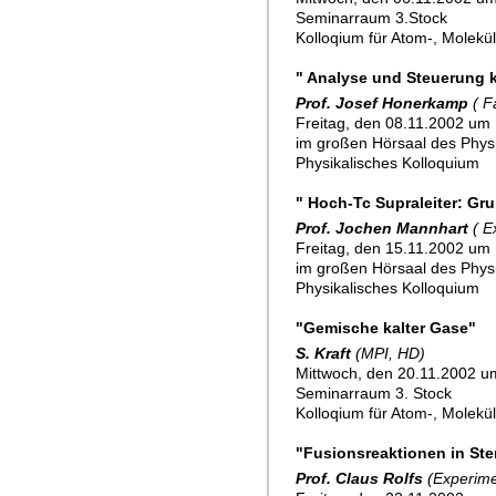
Seminarraum 3.Stock
Kolloqium für Atom-, Molekü
" Analyse und Steuerung 
Prof. Josef Honerkamp
( F
Freitag, den 08.11.2002 um 
im großen Hörsaal des Physik
Physikalisches Kolloquium
" Hoch-Tc Supraleiter: G
Prof. Jochen Mannhart
( E
Freitag, den 15.11.2002 um 
im großen Hörsaal des Physik
Physikalisches Kolloquium
"Gemische kalter Gase"
S. Kraft
(MPI, HD)
Mittwoch, den 20.11.2002 u
Seminarraum 3. Stock
Kolloqium für Atom-, Molekü
"Fusionsreaktionen in Ste
Prof. Claus Rolfs
(Experime