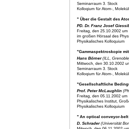
Seminarraum 3. Stock
Kolloqium für Atom-, Molekü
" Über die Gestalt des A
PD. Dr. Franz Josef Giessi
Freitag, den 25.10.2002 um 
im großen Hörsaal des Physik
Physikalisches Kolloquium
"Gammaspektroskopie mit
Hans Börner
(ILL, Grenoble
Mittwoch, den 30.10.2002 u
Seminarraum 3. Stock
Kolloqium für Atom-, Molekü
"Gesellschaftliche Bedin
Prof. Peter McLaughlin
(Ph
Freitag, den 05.11.2002 um 
Physikalisches Institut, Gro
Physikalisches Kolloquium
" An optical conveyor-belt
D. Schrader
(Universität Bo
Mitwoch, den 06.11.2002 u