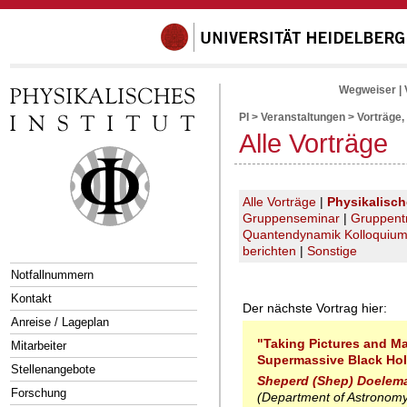
Wegweiser
|
PI
>
Veranstaltungen
>
Vorträge,
Alle Vorträge
Alle Vorträge
|
Physikalisc
Gruppenseminar
|
Gruppent
Quantendynamik Kolloquiu
berichten
|
Sonstige
Notfallnummern
Kontakt
Der nächste Vortrag hier:
Anreise / Lageplan
"Taking Pictures and M
Mitarbeiter
Supermassive Black Ho
Stellenangebote
Sheperd (Shep) Doelem
Forschung
(Department of Astronomy,