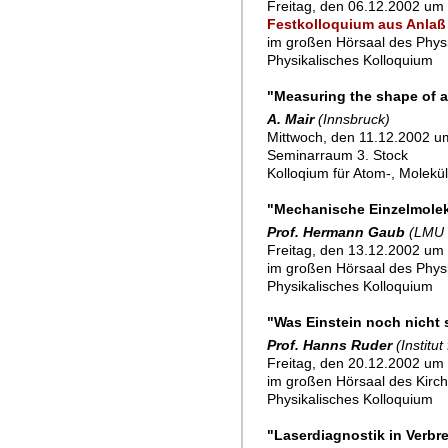
Freitag, den 06.12.2002 um 
Festkolloquium aus Anlaß
im großen Hörsaal des Physik
Physikalisches Kolloquium
"Measuring the shape of a
A. Mair
(Innsbruck)
Mittwoch, den 11.12.2002 u
Seminarraum 3. Stock
Kolloqium für Atom-, Molekü
"Mechanische Einzelmolekü
Prof. Hermann Gaub
(LMU 
Freitag, den 13.12.2002 um 
im großen Hörsaal des Physik
Physikalisches Kolloquium
"Was Einstein noch nicht s
Prof. Hanns Ruder
(Institu
Freitag, den 20.12.2002 um 
im großen Hörsaal des Kirchh
Physikalisches Kolloquium
"Laserdiagnostik in Verb