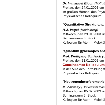
Dr. Immanuel Bloch
(MPI f
Freitag, den 24.01.2003 um 
im großen Hörsaal des Physik
Physikalisches Kolloquium
"Quantitative Strukturan
H-J. Vogel
(Heidelberg)
Mittwoch, den 29.01.2003 u
Seminarraum 3. Stock
Kolloqium für Atom-, Molekü
"Quantum gyroscopes and 
Prof. Wolfgang Schleich
(
Freitag, den 31.01.2003 um 
Gemeinsames Kolloquium m
in der Aula des Fortbildung
Physikalisches Kolloquium
"Neutroneninterferometrie
M. Zawisky
(Universität Wie
Mittwoch, den 05.02.2003 u
Seminarraum 3. Stock
Kolloqium für Atom-, Molekü