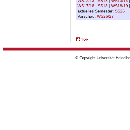
WS12/13
|
SS13
|
WS13/14
WS17/18
|
SS18
|
WS18/19
aktuelles Semester:
SS26
Vorschau:
WS26/27
© Copyright Universität Heidelb