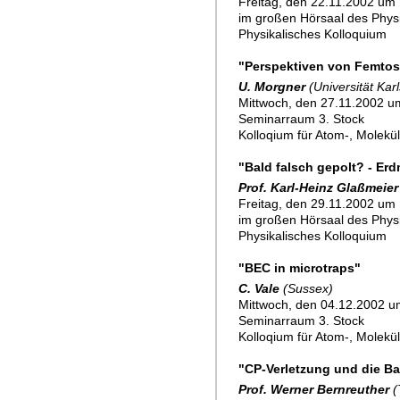
Freitag, den 22.11.2002 um 
im großen Hörsaal des Physik
Physikalisches Kolloquium
"Perspektiven von Femtos
U. Morgner
(Universität Kar
Mittwoch, den 27.11.2002 u
Seminarraum 3. Stock
Kolloqium für Atom-, Molekü
"Bald falsch gepolt? - Er
Prof. Karl-Heinz Glaßmeier
Freitag, den 29.11.2002 um 
im großen Hörsaal des Physik
Physikalisches Kolloquium
"BEC in microtraps"
C. Vale
(Sussex)
Mittwoch, den 04.12.2002 u
Seminarraum 3. Stock
Kolloqium für Atom-, Molekü
"CP-Verletzung und die B
Prof. Werner Bernreuther
(