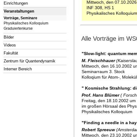
Mittwoch, den 07.10.2026
Einrichtungen
INF 308, HS 1
Veranstaltungen
Physikalisches Kolloquiu
Vorträge, Seminare
Physikalisches Kolloquium
Graduiertenkurse
Bilder
Alle Vorträge im WS
Videos
Fakultät
"Slow-light: quantum mem
M. Fleischhauer
(Kaisersla
Zentrum für Quantendynamik
Mittwoch, den 16.10.2002 u
Interner Bereich
Seminarraum 3. Stock
Kolloqium für Atom-, Molekü
" Kosmische Strahlung: d
Prof. Hans Blümer
( Forsc
Freitag, den 18.10.2002 um 
im großen Hörsaal des Physik
Physikalisches Kolloquium
"Finding a needle in a ha
Robert Spreeuw
(Amsterda
Mittwoch, den 23.10.2002 u